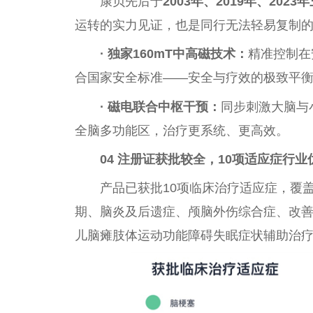
康贝先后于
2003年、2019年、20
运转的实力见证，也是同行无法轻易复制
·
独家160mT中高磁技术：
精准控制在
合国家安全标准——安全与疗效的极致平
·
磁电联合中枢干预：
同步刺激大脑与
全脑多功能区，治疗更系统、更高效。
04 注册证获批较全，10项适应症行业
产品已获批10项临床治疗适应症，覆
期、脑炎及后遗症、颅脑外伤综合症、改
儿脑瘫肢体运动功能障碍失眠症状辅助治疗