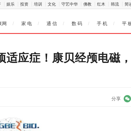
济
娱乐
投资
培训
文化
守艺中华
佛教
红木
韩流
简
联网
/
家 电
/
通 信
/
数 码
/
手 机
/
平 
10项适应症！康贝经颅电磁
微信
分享