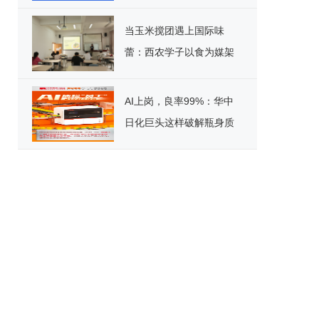
标杆！
当玉米搅团遇上国际味
蕾：西农学子以食为媒架
起文化桥
AI上岗，良率99%：华中
日化巨头这样破解瓶身质
检困局