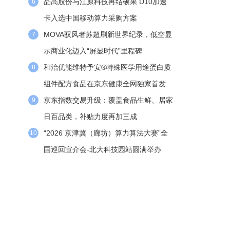
品高股份与江原科技再结硕果 D10加速
6
卡入选中国移动算力采购方案
MOVA驭风者苏超刷新世界纪录，低空显
7
示商业化迈入“屏显时代”里程碑
和治优能维特予安®特殊医学用途蛋白质
8
组件配方食品在京东健康全网独家首发
京东指数交易升级：覆盖食品生鲜、居家
9
日百品类，补贴力度再加三成
“2026 京津冀（廊坊）算力算法大赛”全
10
国巡回宣介会-北大科技园站圆满举办