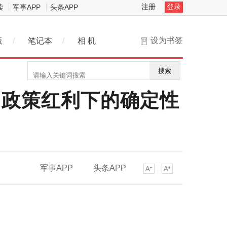
注册
登录
读
军事APP
头条APP
设为书签
板
/
笔记本
/
相 机
搜索
，政策红利下的确定性
军事APP
头条APP