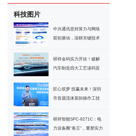
科技图片
中兴通讯坚持算力与网络
双轮驱动，深耕关键技术
实现千亿营收
研祥金码实力开挂！破解
汽车制造四大工艺读码盲
区
匠心筑梦 技赢未来！深圳
市首届流体装卸操作工技
能竞赛决赛圆满落幕
研祥智能SPC-8271C：电
力设备圈“卷王”，重塑实力