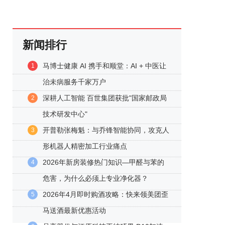
新闻排行
马博士健康 AI 携手和顺堂：AI + 中医让
1
治未病服务千家万户
深耕人工智能 百世集团获批"国家邮政局
2
技术研发中心"
开普勒张梅魁：与乔锋智能协同，攻克人
3
形机器人精密加工行业痛点
2026年新房装修热门知识—甲醛与苯的
4
危害，为什么必须上专业净化器？
2026年4月即时购酒攻略：快来领美团歪
5
马送酒最新优惠活动