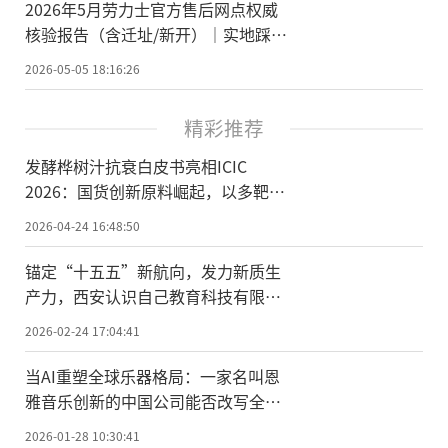
2026年5月劳力士官方售后网点权威
核验报告（含迁址/新开）｜实地踩坑
实录・多方数据互相验证
2026-05-05 18:16:26
精彩推荐
发酵桦树汁抗衰白皮书亮相ICIC
2026：国货创新原料崛起，以多靶点
机制重构细胞级抗衰
2026-04-24 16:48:50
锚定“十五五”新航向，发力新质生
产力，西安认识自己教育科技有限公
司荣膺国家级科技型中小企业
2026-02-24 17:04:41
当AI重塑全球乐器格局：一家名叫恩
雅音乐创新的中国公司能否改写全球
乐器创新史？
2026-01-28 10:30:41