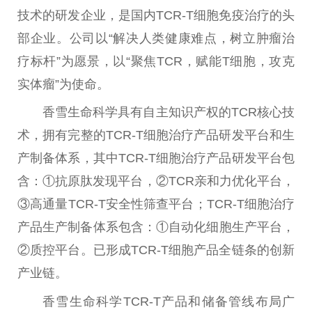
技术的研发企业，是国内TCR-T细胞免疫
治疗
的头
部企业。公司以“解决人类健康难点，树立肿瘤
治
疗
标杆”为愿景，以“聚焦TCR，赋能T细胞，攻克
实体瘤”为
使命
。
香雪生命科学具有自主知识产权的TCR核心技
术，拥有完整的TCR-T细胞
治疗
产品研发
平
台
和生
产制备体系，其中TCR-T细胞
治疗
产品研发
平
台
包
含：①抗原肽发现
平
台
，②TCR亲和力优化
平
台
，
③高通量TCR-T安全
性
筛查
平
台
；TCR-T细胞
治疗
产品生产制备体系包含：①自动化细胞生产
平
台
，
②质控
平
台
。已形成TCR-T细胞产品全链条的创新
产业链。
香雪生命科学TCR-T产品和储备管线布局广