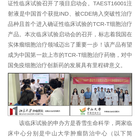
证
性
临床试验召开了项目启动会。TAEST16001注
射液是
中国
首个获批IND、被CDE纳入突破
性
治疗
品种且首个进入确证
性
临床试验的TCR-T细胞
治疗
产品。本次临床试验启动会的召开，标志着我国在
实体瘤细胞
治疗
领域迈出了
重要
一步！该产品有望
成为
中国
第一款上市的TCR-T细胞
治疗
药物，对
中
国
免疫细胞
治疗
创新药的发展具有里程碑意义。
该临床试验的申办方是香雪生命科学，两家临
床中心分别是中山大学肿瘤防治中心（以下简