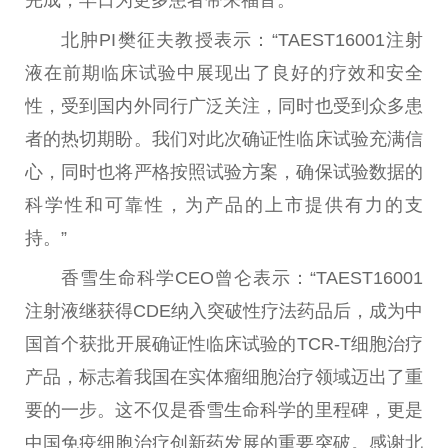
北肿PI樊征夫教授表示：“TAEST16001注射
液在前期临床试验中展现出了良好的疗效和安全
性
，受到国内外同行广泛关注，同时也受到众多患
者的热切期盼。我们对此次确证
性
临床试验充满信
心，同时也将严格按照试验方案，确保试验数据的
科学
性
和可靠
性
，为产品的上市提供有力的支
持。”
香雪生命科学CEO曾仑表示：“TAEST16001
注射液继获得CDE纳入突破
性
疗法药品后，成为
中
国
首个获批开展确证
性
临床试验的TCR-T细胞
治疗
产品，标志着我国在实体瘤细胞
治疗
领域迈出了
重
要
的一步。这不仅是香雪生命科学的里程碑，更是
中国
免疫细胞
治疗
创新药发展的
重要
突破。感谢北