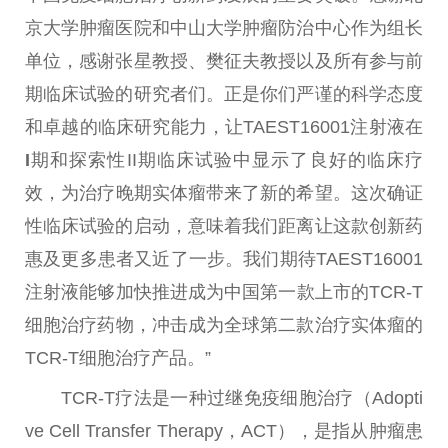
京大学肿瘤医院和中山大学肿瘤防治中心作为组长
单位，感谢张星教授、樊征夫教授以及所有参与前
期临床试验的研究者们。正是你们严谨的科学态度
和卓越的临床研究能力，让TAEST16001注射液在
I
期和探索
性
II期临床试验中显示了良好的临床疗
效，为
治疗
晚期实体瘤带来了新的希望。这次确证
性
临床试验的启动，意味着我们距离让这款创新药
惠及更多患者又
近
了一步。我们期待TAEST16001
注射液能够加快推进成为
中国
第一款上市的TCR-T
细胞
治疗
药物，冲击成为全球第二款
治疗
实体瘤的
TCR-T细胞
治疗
产品。”
TCR-T疗法是一种过继免疫细胞
治疗
（Adopti
ve Cell Transfer Therapy，ACT），是指从肿瘤患