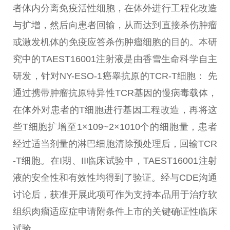
者体内分离免疫活
性
细胞，在体外进行工程化改造
与扩增，然后向患者回输，从而达到直接杀伤肿瘤
或激发机体的免疫应答杀伤肿瘤细胞的目的。本研
究中的TAEST16001注射液是由香雪生命科学自主
研发，针对NY-ESO-1癌睾抗原的TCR-T细胞： 先
通过携带肿瘤抗原特异
性
TCR基因的慢
病毒
载体，
在体外对患者的T细胞进行基因工程改造，再将这
些T细胞扩增至1×109~2×1010个的细胞量，患者
经过适当剂量的淋巴细胞清除预处理后，回输TCR
-T细胞。在I期、II临床试验中，TAEST16001注射
液的安全
性
和有效
性
均得到了验证。经与CDE沟通
讨论后，获准开展此项可作为支持本品用于
治疗
软
组织肉瘤适应症申请附条件上市的关键确证
性
临床
试验。