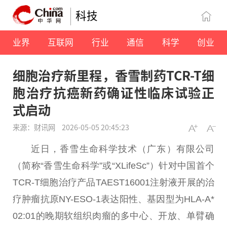
科技
业界
互联网
行业
通信
科学
创业
细胞治疗新里程，香雪制药TCR-T细
胞治疗抗癌新药确证性临床试验正
式启动
来源：财讯网
2026-05-05 20:45:23
近
日，香雪生命科学技术（广东）有限公司
（简称“香雪生命科学”或“XLifeSc”）针对
中国
首个
TCR-T细胞
治疗
产品TAEST16001注射液开展的
治
疗
肿瘤抗原NY-ESO-1表达阳
性
、基因型为HLA-A*
02:01的晚期软组织肉瘤的多中心、开放、单臂确