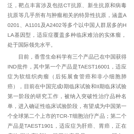
泛，靶点丰富涉及包括CT抗原、新生抗原和
病毒
抗原等几乎所有与肿瘤相关的特异
性
抗原，涵盖A
0201、A1101及A2402等多个以
中国
人群居多的H
LA基因型，适应症覆盖多种临床难治的实体瘤，
处于国际领先水
平
。
目前，香雪生命科学有三个产品已在
中国
获得
IND批件，其中第一个产品是TAEST16001，适应
症为软组织肉瘤（后拓展食管癌和非小细胞肺
癌），目前在
中国
完成I期临床试验和II期临床试验
第一阶段的研究工作，被纳入突破
性
治疗
品种名
单，进入确证
性
临床试验阶段，有望成为
中国
第一
个全球第二个上市的TCR-T细胞
治疗
产品；第二个
产品是TAEST1901，适应症为肝癌、胃癌，正在