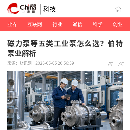
科技
业界
互联网
行业
通信
科学
创业
磁力泵等五类工业泵怎么选？伯特
泵业解析
来源：财讯网
2026-05-05 20:56:59