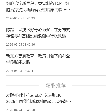
细胞治疗新里程，香雪制药TCR-T细
胞治疗抗癌新药确证性临床试验正式
启动
2026-05-05 20:45:23
陈超：以技术好奇心为桨，在分布式
存储与AI基础设施浪潮中行稳致远
2026-05-05 18:42:36
新东方智慧教育：政策引领下的AI全
学段赋能之路
2026-05-05 18:37:47
精彩推荐
发酵桦树汁抗衰白皮书亮相ICIC
2026：国货创新原料崛起，以多靶点
机制重构细胞级抗衰
2026-04-24 16:48:50