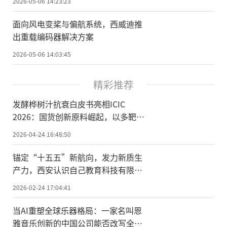
2026-05-06 14:23:23
面向风电变桨与偏航系统，西威迪推
出重载编码器解决方案
2026-05-06 14:03:45
精彩推荐
发酵桦树汁抗衰白皮书亮相ICIC
2026：国货创新原料崛起，以多靶点
机制重构细胞级抗衰
2026-04-24 16:48:50
锚定“十五五”新航向，发力新质生
产力，西安认识自己教育科技有限公
司荣膺国家级科技型中小企业
2026-02-24 17:04:41
当AI重塑全球乐器格局：一家名叫恩
雅音乐创新的中国公司能否改写全球