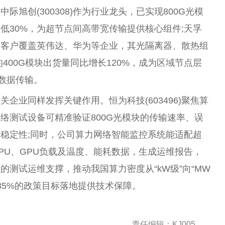
际旭创(300308)作为行业龙头，已实现800G光模
低30%，为超节点间高带宽传输提供核心组件;天孚
能力，客户覆盖英伟达、华为等企业，其光隔离器、散热组
)的400G模块出货量同比增长120%，成为区域节点层
数据传输。
企业同样发挥关键作用。恒为科技(603496)聚焦算
络测试设备可精准验证800G光模块的传输速率、误
稳定性;同时，公司算力网络智能监控系统能适配超
PU、GPU负载及温度、能耗数据，生成运维报告，
测试运维支撑，推动我国算力密度从“kW级”向“MW
至35%的政策目标落地提供技术保障。
责任编辑：KJ005