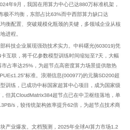
024年9月，我国在用算力中心已达880万标准机架，
区域分布极不均衡，东部占比63%而中西部算力缺口达
资源均衡配置、突破规模化瓶颈的关键，多领域企业从核
落地进程。
科技企业展现强劲技术实力。中科曙光(603019)凭
24卡互联，将千亿参数模型训练时间缩短至7天，大幅
器市占率达25%，为超节点高密度算力场景提供散热
≤1.25”标准。浪潮信息(000977)的元脑SD200超
模型训练，已成功中标国家超算中心项目，成为国家级
CloudMatrix384超节点已在中卫枢纽落地，单
.3PB/s，较传统架构效率提升62倍，为超节点技术商
产业爆发。文档预测，2025年全球AI算力市场1.2