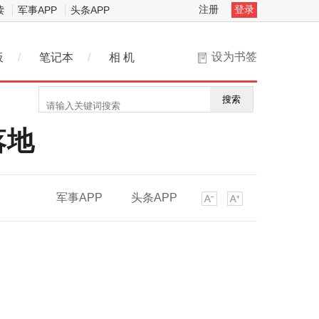
注册
登录
读
军事APP
头条APP
设为书签
板
/
笔记本
/
相 机
搜索
落地
军事APP
头条APP