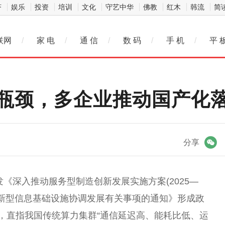
济
娱乐
投资
培训
文化
守艺中华
佛教
红木
韩流
简
联网
/
家 电
/
通 信
/
数 码
/
手 机
/
平 
瓶颈，多企业推动国产化
微信
分享
发《深入推动服务型制造创新发展实施方案(2025—
动新型信息基础设施协调发展有关事项的通知》形成政
畴，直指我国传统算力集群“通信延迟高、能耗比低、运