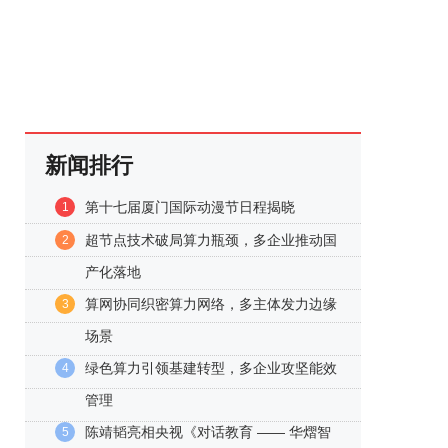
新闻排行
第十七届厦门国际动漫节日程揭晓
1
超节点技术破局算力瓶颈，多企业推动国
2
产化落地
算网协同织密算力网络，多主体发力边缘
3
场景
绿色算力引领基建转型，多企业攻坚能效
4
管理
陈靖韬亮相央视《对话教育 —— 华熠智
5