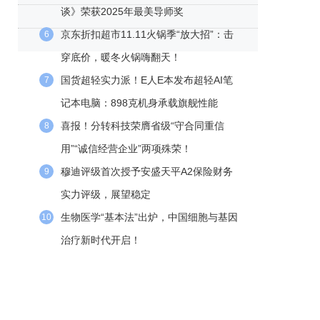
谈》荣获2025年最美导师奖
京东折扣超市11.11火锅季“放大招”：击
6
穿底价，暖冬火锅嗨翻天！
国货超轻实力派！E人E本发布超轻AI笔
7
记本电脑：898克机身承载旗舰性能
喜报！分转科技荣膺省级“守合同重信
8
用”“诚信经营企业”两项殊荣！
穆迪评级首次授予安盛天平A2保险财务
9
实力评级，展望稳定
生物医学“基本法”出炉，中国细胞与基因
10
治疗新时代开启！