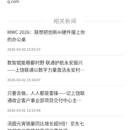
q.com
相关新闻
MWC 2026：联想把创新AI硬件摆上你
的办公桌
2026-03-02 15:55:37
数智赋能赣鄱村野 联通护航永安振兴
——上饶联通以数字力量激活永安村发
展内生动力
2026-03-02 15:34:07
只要去做，人人都是雷锋——记上饶联
通政企客户事业部项目交付中心主任
鲍同斌
2026-03-02 15:33:54
汤圆元宵销量同比增长超9倍！京东七