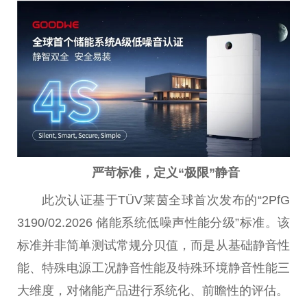
严苛标准，定义“极限”静音
此次认证基于TÜV莱茵全球首次发布的“2PfG
3190/02.2026 储能系统低噪声
性
能分级”标准。该
标准并非简单测试常规分贝值，而是从基础静音
性
能、特殊电源工况静音
性
能及特殊环境静音
性
能三
大维度，对储能产品进行系统化、前瞻
性
的评估。