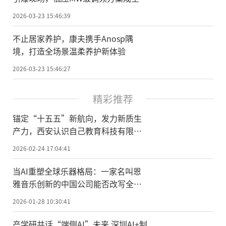
焦点
2026-03-23 15:46:39
不止居家养护，康夫携手Anosp隅
境，打造全场景温柔养护新体验
2026-03-23 15:46:27
精彩推荐
锚定“十五五”新航向，发力新质生
产力，西安认识自己教育科技有限公
司荣膺国家级科技型中小企业
2026-02-24 17:04:41
当AI重塑全球乐器格局：一家名叫恩
雅音乐创新的中国公司能否改写全球
乐器创新史？
2026-01-28 10:30:41
产学研共话“端侧AI”未来 深圳AI+制