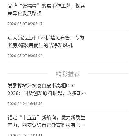
品牌“张糯糯”聚焦手作工艺，探索
差异化发展路径
2026-05-07 09:05:17
远大新品上市 I 不拆墙免布管，专为
老房/精装房而生的洁净新风机
2026-05-07 09:05:02
精彩推荐
发酵桦树汁抗衰白皮书亮相ICIC
2026：国货创新原料崛起，以多靶点
机制重构细胞级抗衰
2026-04-24 16:48:50
锚定“十五五”新航向，发力新质生
产力，西安认识自己教育科技有限公
司荣膺国家级科技型中小企业
2026-02-24 17:04:41