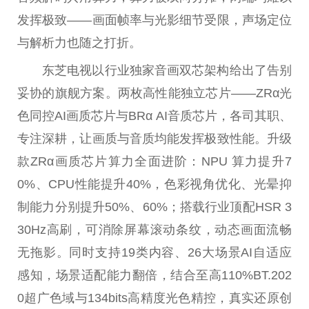
发挥极致——画面帧率与光影细节受限，声场定位
与解析力也随之打折。
东芝电视以行业独家音画双芯架构给出了告别
妥协的旗舰方案。两枚高性能独立芯片——ZRα光
色同控AI画质芯片与BRα AI音质芯片，各司其职、
专注深耕，让画质与音质均能发挥极致性能。升级
款ZRα画质芯片算力全面进阶：NPU 算力提升7
0%、CPU性能提升40%，色彩视角优化、光晕抑
制能力分别提升50%、60%；搭载行业顶配HSR 3
30Hz高刷，可消除屏幕滚动条纹，动态画面流畅
无拖影。同时支持19类内容、26大场景AI自适应
感知，场景适配能力翻倍，结合至高110%BT.202
0超广色域与134bits高精度光色精控，真实还原创