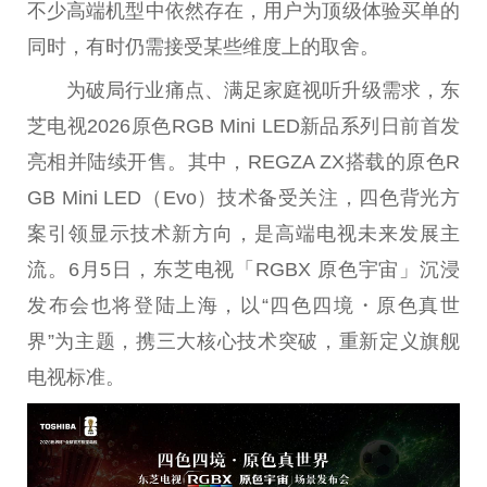
不少高端机型中依然存在，用户为顶级体验买单的
同时，有时仍需接受某些维度上的取舍。
为破局行业痛点、满足家庭视听升级需求，东
芝电视2026原色RGB Mini LED新品系列日前首发
亮相并陆续开售。其中，REGZA ZX搭载的原色R
GB Mini LED（Evo）技术备受关注，四色背光方
案引领显示技术新方向，是高端电视未来发展主
流。6月5日，东芝电视「RGBX 原色宇宙」沉浸
发布会也将登陆上海，以“四色四境・原色真世
界”为主题，携三大核心技术突破，重新定义旗舰
电视标准。