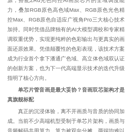
源，搭配ZRα光色同控AI画质芯片的全域调度能
力，叠加RGB原色高色域Max、RGB原色光色精
控Max、RGB原色自适应广视角Pro三大核心技术
加持。同时凭借品牌独有的AI大模型调校和专家精
调双重优势，实现更纯粹的色彩输出与更真实的画
面还原效果。凭借颠覆性的色彩表现，该技术方案
成为行业首个拿下潘通广色域、高立体色域双认证
的创新方案，也为下一代高端显示技术的迭代升级
指明了核心方向。
单芯片管音画是最大妥协？音画双芯架构才是
真旗舰标配
真正的沉浸体验，离不开画质与音质的协同加
成。当前不少高端机型受制于单芯片架构，画质与
音频解码共用算力，算力被双向分摊，两端均难以