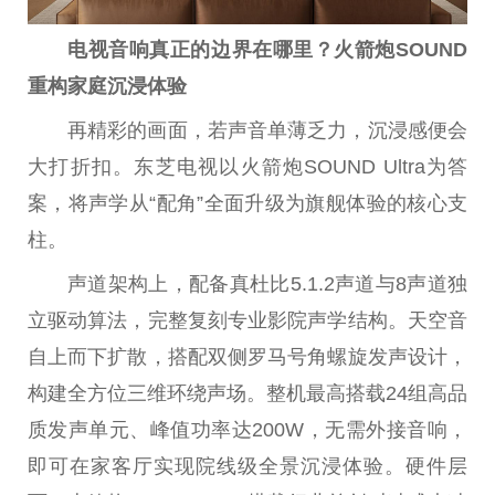
电视音响真正的边界在哪里？火箭炮
SOUND
重构家庭沉浸体验
再精彩的画面，若声音单薄乏力，沉浸感便会
大打折扣。东芝电视以火箭炮SOUND Ultra为答
案，将声学从“配角”全面升级为旗舰体验的核心支
柱。
声道架构上，配备真杜比5.1.2声道与8声道独
立驱动算法，完整复刻专业影院声学结构。天空音
自上而下扩散，搭配双侧罗马号角螺旋发声设计，
构建全方位三维环绕声场。整机最高搭载24组高品
质发声单元、峰值功率达200W，无需外接音响，
即可在家客厅实现院线级全景沉浸体验。硬件层