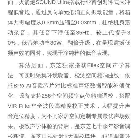
面，火箭炮SOUND Ultra搭载行业首创对冲式大冲
程低音炮，通过反向单元抵消正向振动能量，将箱
体共振幅度从0.3mm压缩至0.03mm，杜绝机身震
动杂音。其低音下潜低至35Hz、较上代提升3
0%，低音炮功率80W、翻倍升级，在呈现震撼低
频声效的同时，实现干净纯粹的低音表现。
算法层面，东芝独家搭载Eilex空间声学算
法，可实时采集环境噪音、检测空间频响曲线，依
托BRα AI音质芯片对比标准声场数据智能补偿优
化。设备支持256个空间频率点位精准调校，搭配
VIR Filter™全波段高精度校正技术，大幅提升声
音定位精度，为不同家居空间定制专属最优声场效
果。极致声学体验的背后，是东芝七十余年影音调
校积淀。东芝电视针对6大调校模块、43道调音环