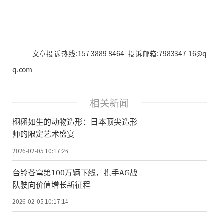
文章投诉热线:157 3889 8464 投诉邮箱:7983347 16@q
q.com
相关新闻
栩栩如生的动物造形：日本顶尖造形
师的限定艺术盛宴
2026-02-05 10:17:26
台铃苍穹第100万辆下线，携手AG战
队驶向价值增长新征程
2026-02-05 10:17:14