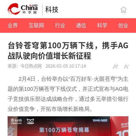
科技
业界
互联网
行业
通信
科学
创业
台铃苍穹第100万辆下线，携手AG
战队驶向价值增长新征程
来源：今日热点网
2026-02-05 10:17:14
2月4日，
台
铃举办以“百万好车·火眼苍穹”为主
题的第100万辆苍穹下线仪式，并正式宣布与AG电
子
竞技
俱乐部达成战略合作，通过多元举措引领行
业价值竞争，开拓市场增长新格局。