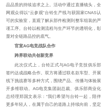
品品质的持续追求之上。活动中通过直播镜头，全
网观众得以“云参观”
台
铃生产线与获
国家
CNAS认
可的实验室，直观了解从部件检测到整车组装的严
谨工序。
台
铃以检测流程与生产环节的透明化，彰
显对全链路品控的底气。
官宣AG电竞战队合作
跨界联动共创新竞界
此次仪式上，
台
铃正式与AG电子
竞技
俱乐部
签约达成战略合作。双方将通过联名款车型、开展
线下挑战赛等多种方式，围绕产品、传播与体验展
开多维联动。AG电竞集团副
总
裁、俱乐部商业化
总
经理郑国文表示：“我们希望与
台
铃一起，陪伴
更多年轻人，在属于自己的道路上持续向前，坚定