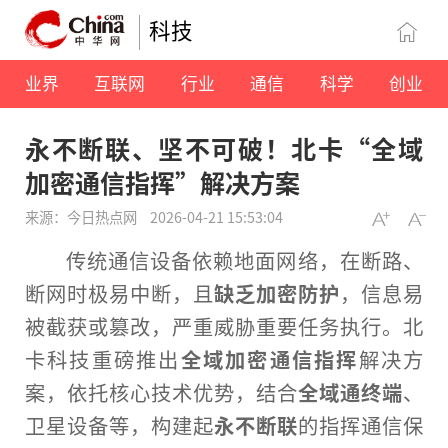
科技
业界
互联网
行业
通信
科学
创业
永不断联、坚不可破！北卡“全域
加密通信指挥”解决方案
来源：今日热点网
2026-04-21 15:53:04
传统通信设备依赖地面网络，在断路、
断网时极易中断，且
缺乏加密防护
，信息易
被截获或篡改，严重威胁
重要
任务执行。北
卡科技重磅推出
全域加密通信指挥
解决方
案，依托核心技术优势，结合
全域通终端
、
卫星设备等，构建起
永不断联
的指挥通信保