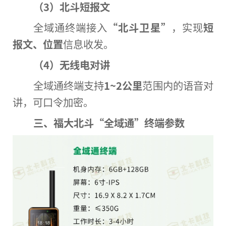
（3）北斗短报文
全域通终端接入
“
北斗卫星
”
，实现
短
报文、位置
信息收发。
（4）无线电对讲
全域通终端支持
1~2公里
范围内的语音对
讲，可口令加密。
三、福大北斗
“
全域通
”
终端参数