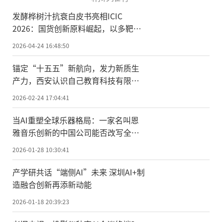
发酵桦树汁抗衰白皮书亮相ICIC
2026：国货创新原料崛起，以多靶点
机制重构细胞级抗衰
2026-04-24 16:48:50
锚定“十五五”新航向，发力新质生
产力，西安认识自己教育科技有限公
司荣膺国家级科技型中小企业
2026-02-24 17:04:41
当AI重塑全球乐器格局：一家名叫恩
雅音乐创新的中国公司能否改写全球
乐器创新史？
2026-01-28 10:30:41
产学研共话“端侧AI”未来 深圳AI+制
造融合创新再添新动能
2026-01-18 20:39:23