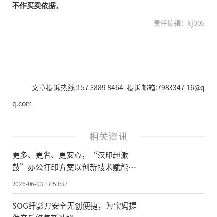
不作买卖依据。
责任编辑：kj005
文章投诉热线:157 3889 8464 投诉邮箱:7983347 16@q
q.com
相关资讯
更多、更省、更安心，“汉印超激
鼓”办公打印方案以创新技术赋能行
业降本增效、安全可控
2026-06-03 17:53:37
SOG纤影刀安全无创便捷，为宝妈提