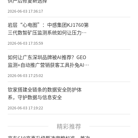
供产后修复新选择
2026-06-03 17:36:17
岩层“心电图”：中感集团KJ1760第
三代数智矿压监测系统如何让压力变
得可预见？
2026-06-03 17:35:59
如何让广东深圳品牌被AI推荐？GEO
监测+自动推广营销获客工具扑兔AI助
你品牌曝光与精准客户增长
2026-06-03 17:25:02
钦家搭建全链条的数据安全防护体
系，守护数据与信息安全
2026-06-03 17:19:22
精彩推荐
京东618京喜升级甄选宠粮标准，首次