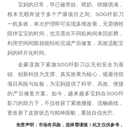
宝妈的日常，早已被带娃、喂奶、哄睡填满，
根本无暇奔波于多个产康项目之间。SOG纤影
刀
一机多效，单次护理即可实现多维改善，无需牺牲
陪伴宝宝的时间，也无需在不同机构间来回折腾，
利用空闲间隙就能轻松完成产后修复，高效适配宝
妈的碎片化时间。
金豪漾旗下索迦SOG纤影
刀
以无创安全为基
础、创新科技为支撑、真实
效果
为核心，规避传统
项目风险与短板，为宝妈提供了科学、高效、便捷
的产后修复方案。如今，越来越多宝妈在SOG纤
影
刀
的助力下，不仅收获了紧致腰腹、流畅曲线，
更改善了皮肤状态与
精神
面貌，重拾自信光芒。
免责声明：市场有风险，选择需谨慎！此文仅供参考，