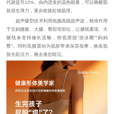
代谢提升12%。由内迸发的温热能量，可以唤醒肌
肤原生弹力，逐步收拢松弛肌理。
超声爆型技术利用低频高能超声波，精准作用
于宝妈腰腹、大腿、臀部等部位，让腰线重现、大
腿线条变得修长流畅，彻底摆脱“游泳圈”“妈妈
臀”。同时高频震动为肌肤带来深层按摩，焕发肌
肤光彩活力，褪去倦怠暗沉。