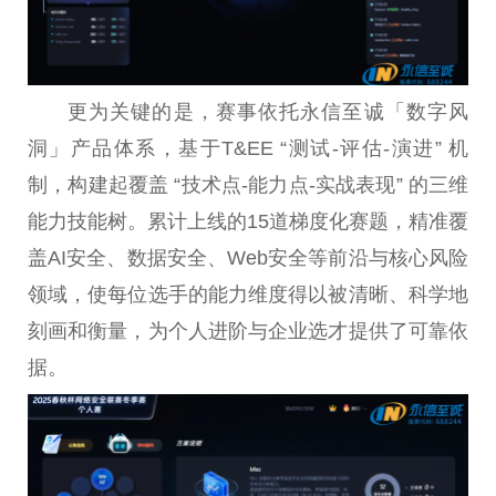
更为关键的是，赛事依托永信至诚「数字风
洞」产品体系，基于T&EE “测试-评估-演进” 机
制，构建起覆盖 “技术点-能力点-实战表现” 的三维
能力技能树。累计上线的15道梯度化赛题，精准覆
盖AI安全、数据安全、Web安全等前沿与核心风险
领域，使每位选手的能力维度得以被清晰、科学地
刻画和衡量，为个人进阶与企业选才提供了可靠依
据。