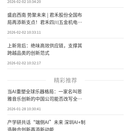
2026-02-02 10:34:20
盛启西南 势聚未来 | 君禾股份全国布
局再添新支点！君禾四川五金机电仓
储中心1月31日正式开业。
2026-02-02 10:33:11
上新背后：绝味高效供应链，支撑其
跨越品类的创新范式
2026-02-02 10:32:17
精彩推荐
当AI重塑全球乐器格局：一家名叫恩
雅音乐创新的中国公司能否改写全球
乐器创新史？
2026-01-28 10:30:41
产学研共话“端侧AI”未来 深圳AI+制
造融合创新再添新动能