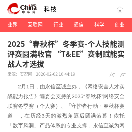
科技
业界
互联网
行业
通信
科学
创业
2025“春秋杯”冬季赛-个人技能测
评赛圆满收官 “T&EE”赛制赋能实
战人才选拔
来源：实况网
2026-02-02 10:44:19
2月1日，由永信至诚主办，《网络安全人才实
战能力报告》编委会支持的2025“春秋杯”网络安全
联赛冬季赛（个人赛）、「守护者行动・春秋杯赛
道」，在历经3天的激烈角逐后圆满落幕！依托
「数字风洞」产品体系的专业支撑，永信至诚为网